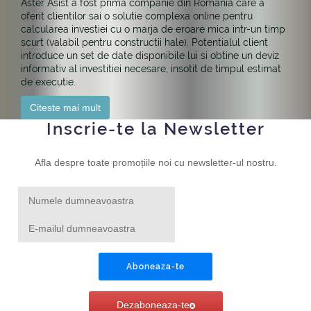
Aster Asist a fost prima companie din Romania care a
oferit clientilor sai o solutie complexa online pentru
calcularea investiei cu o marja de eroare mica intr-un timp
scurt (valabil pentru constructii hale). Potentialul client
introduce un set de date disponibile lui si obtine un deviz
informativ al investitiei necesare, insotit de timpul estimat
de executie.
Citeste mai mult
Inscrie-te la Newsletter
Afla despre toate promoțiile noi cu newsletter-ul nostru.
Aboneaza-te
Dezaboneaza-te