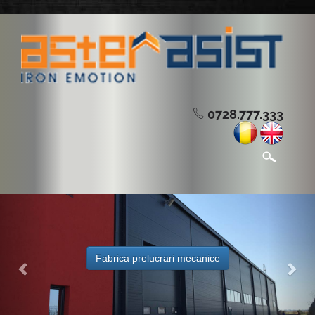
0728.777.333
Previous
Nex
Fabrica prelucrari mecanice